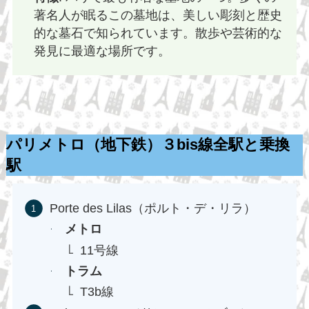
著名人が眠るこの墓地は、美しい彫刻と歴史
的な墓石で知られています。散歩や芸術的な
発見に最適な場所です。
パリメトロ（地下鉄）３bis線全駅と乗換
駅
Porte des Lilas（ポルト・デ・リラ）
メトロ
11号線
トラム
T3b線