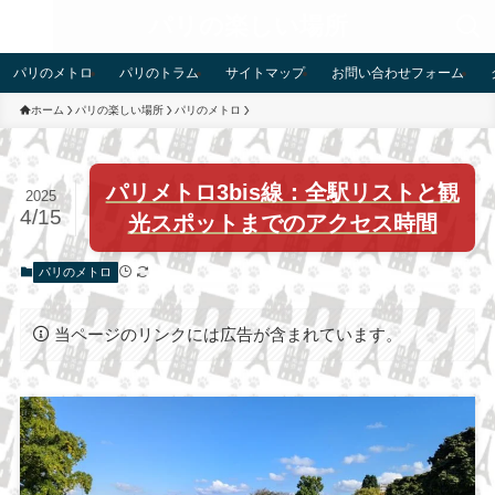
パリの楽しい場所
パリのメトロ
パリのトラム
サイトマップ
お問い合わせフォーム
ホーム
パリの楽しい場所
パリのメトロ
パリメトロ3bis線：全駅リストと観
2025
4/15
光スポットまでのアクセス時間
パリのメトロ
当ページのリンクには広告が含まれています。