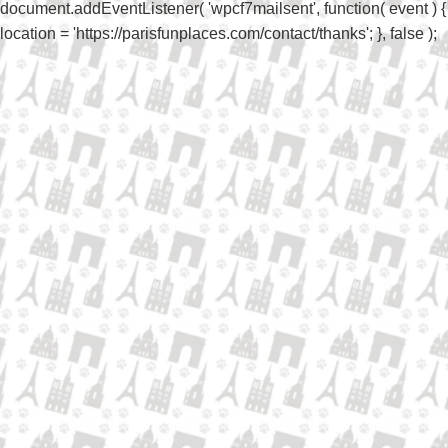
document.addEventListener( 'wpcf7mailsent', function( event ) {
location = 'https://parisfunplaces.com/contact/thanks'; }, false );